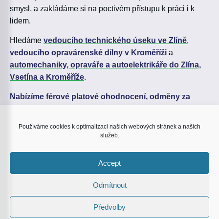
smysl, a zakládáme si na poctivém přístupu k práci i k
lidem.
Hledáme
vedoucího technického úseku ve Zlíně
,
vedoucího opravárenské dílny v Kroměříži
a
automechaniky, opraváře a autoelektrikáře do Zlína,
Vsetína a Kroměříže
.
Nabízíme férové platové ohodnocení, odměny za
odpracované roky, týden dovolené navíc a příspěvky
na penzijní i životní pojištění
. K tomu přidáváme
Používáme cookies k optimalizaci našich webových stránek a našich
možnost lázeňského pobytu pro vás i blízkého a další
služeb.
firemní benefity. Pokud hledáte stabilní práci a dobrý
kolektiv, ozvěte se nám na
info@zgroupbus.cz
.
Accept
Odmítnout
Více informací
Předvolby