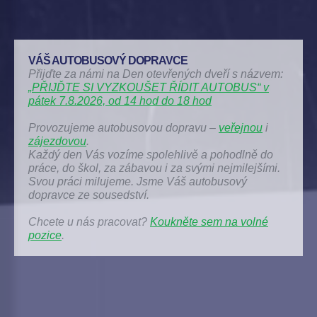
VÁŠ AUTOBUSOVÝ DOPRAVCE
Přijďte za námi na Den otevřených dveří s názvem:
„PŘIJĎTE SI VYZKOUŠET ŘÍDIT AUTOBUS“ v
pátek 7.8.2026, od 14 hod do 18 hod
Provozujeme autobusovou dopravu –
veřejnou
i
zájezdovou
.
Každý den Vás vozíme spolehlivě a pohodlně do
práce, do škol, za zábavou i za svými nejmilejšími.
Svou práci milujeme. Jsme Váš autobusový
dopravce ze sousedství.
Chcete u nás pracovat?
Koukněte sem na volné
pozice
.