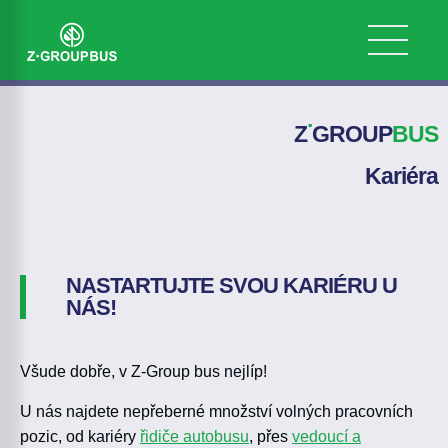
.
Z
GROUP
BUS
Kariéra
NASTARTUJTE SVOU KARIÉRU U
NÁS!
Všude dobře, v Z-Group bus nejlíp!
U nás najdete nepřeberné množství volných pracovních
pozic, od kariéry
řidiče autobusu
, přes
vedoucí a