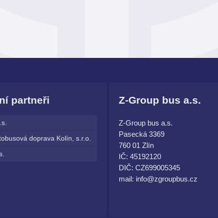
í partneři
Z-Group bus a.s.
.s.
Z-Group bus a.s.
Pasecká 3369
obusová doprava Kolín, s.r.o.
760 01 Zlín
s.
IČ: 45192120
DIČ: CZ699005345
mail: info@zgroupbus.cz