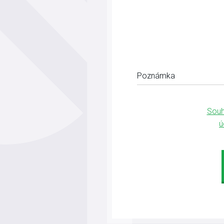
Poznámka
Souh
ú