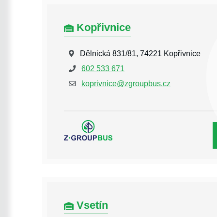
Kopřivnice
Dělnická 831/81, 74221 Kopřivnice
602 533 671
koprivnice@zgroupbus.cz
Vsetín