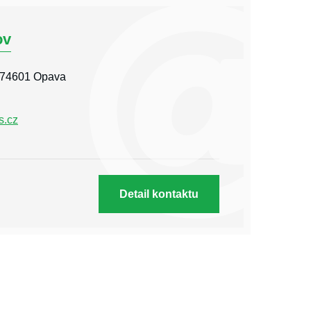
ov
, 74601 Opava
s.cz
Detail kontaktu