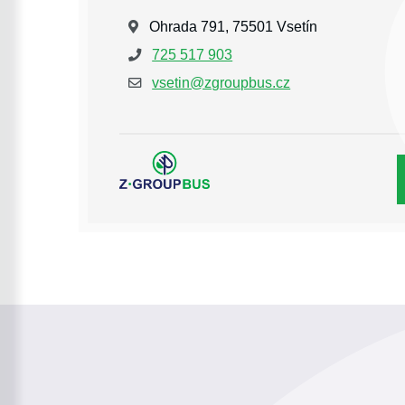
Ohrada 791, 75501 Vsetín
725 517 903
vsetin@zgroupbus.cz