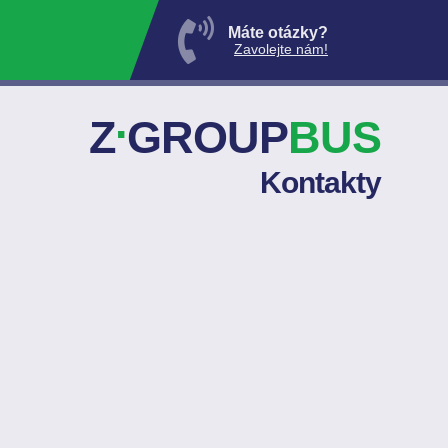
Máte otázky?
Zavolejte nám!
.
Z
GROUP
BUS
Kontakty