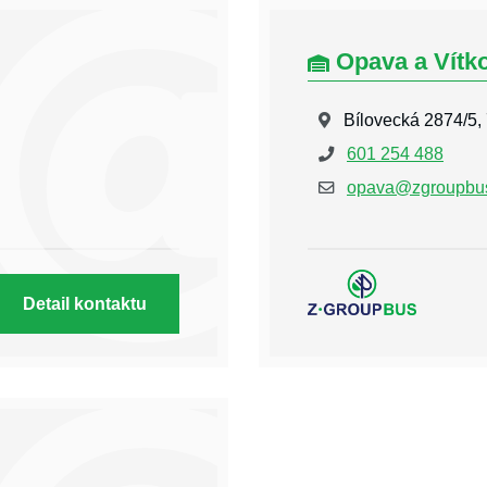
Opava a Vítk
Bílovecká 2874/5
601 254 488
opava@zgroupbu
Detail kontaktu