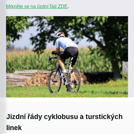
Mrkněte se na jízdní řád ZDE
.
Jizdní řády cyklobusu a turstických
linek