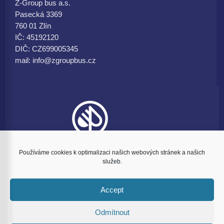
Z-Group bus a.s.
Pasecká 3369
760 01 Zlín
IČ: 45192120
DIČ: CZ699005345
mail: info@zgroupbus.cz
Používáme cookies k optimalizaci našich webových stránek a našich
služeb.
Accept
© 2021 Z-Group bus a.s. - všechna práva vyhrazena |
Odmítnout
Webdesign:
WP4you.cz
|