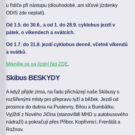
u řidiče při nástupu (dlouhodobé, ani síťové jízdenky
ODIS zde neplatí).
Od 1.5. do 30.6., a od 1. do 28.9. cyklobus jezdí v
pátek, o víkendech a svátcích
.
Od 1.7. do 31.8. jezdí cyklobus denně, včetně víkendů
a svátků
.
Mrkněte se na jízdní řád ZDE
.
Skibus BESKYDY
A když přijde zima, na řadu přicházejí naše Skibusy s
rozšířenými místy pro přepravu lyží a běžek. Jezdí od
prosince do dubna na Pustevny, Bílou a Bumbálku.
Vyjíždí z Nového Jičína (stanoviště MHD u autobusového
nádraží) a pokračují přes Příbor, Kopřivnici, Frenštát a
Rožnov.