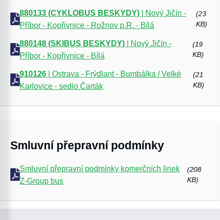
880133 (CYKLOBUS BESKYDY)
| Nový Jičín -
(23
KB)
Příbor - Kopřivnice - Rožnov p.R. - Bílá
880148 (SKIBUS BESKYDY)
| Nový Jičín -
(19
KB)
Příbor - Kopřivnice - Bílá
910126
| Ostrava - Frýdlant - Bumbálka / Velké
(21
KB)
Karlovice - sedlo Čarták
Smluvní přepravní podmínky
Smluvní přepravní podmínky komerčních linek
(208
KB)
Z-Group bus