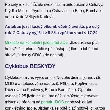
Po celý rok se můžete svézt našim autobusem z Ostravy,
Frýdku-Místku, Frýdlantu a Ostravice na Bílou, Bumbálku
nebo až do Velkých Karlovic.
Autobus jezdí každý víkend, včetně svátků, po celý
rok. Z Ostravy vyjíždí v 8:35 a zpět se vrací v 17:20.
Mrkněte na kompletní jízdní řád ZDE
. Jízdenka se platí
hotově, či kartou u řidiče při nástupu (dlouhodobé, ani
síťové jízdenky ODIS zde neplatí).
Cyklobus BESKYDY
Cyklobusem vás vyvezeme z Nového Jičína (stanoviště
MHD u autobusového nádraží), Příboru, Kopřivnice a
Rožnova na Pustevny, Bílou a Bumbálku. Cyklobus
uveze až 25 jízdních kol, pro něž si můžete rezervovat
místenku předem na
portálu IDOS.cz
po vyhledání
konkrétního spoje. Jízdenka se poté platí hotově, či kartou