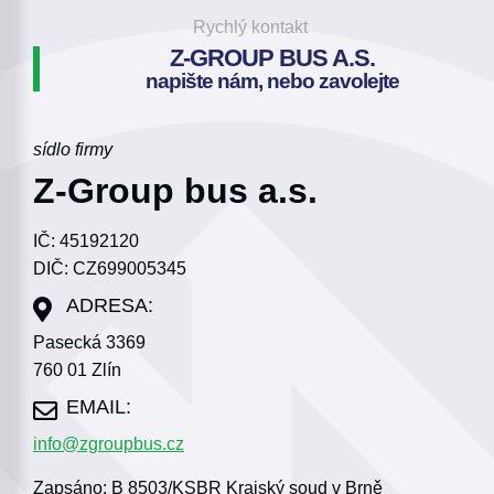
Rychlý kontakt
Z-GROUP BUS A.S.
napište nám, nebo zavolejte
sídlo firmy
Z-Group bus a.s.
IČ: 45192120
DIČ: CZ699005345
Pasecká 3369
760 01 Zlín
info@zgroupbus.cz
Zapsáno: B 8503/KSBR Krajský soud v Brně